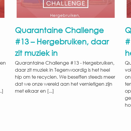
Quarantaine Challenge
Q
#13 – Hergebruiken, daar
#
zit muziek in
h
gen
Quarantaine Challenge #13 - Hergebruiken,
Qu
daar zit muziek in Tegenwoordig is het heel
vo
hip om te recyclen. We beseffen steeds meer
on
dat we onze wereld aan het vernietigen zijn
te
.]
met elkaar en [...]
op
ge
ho