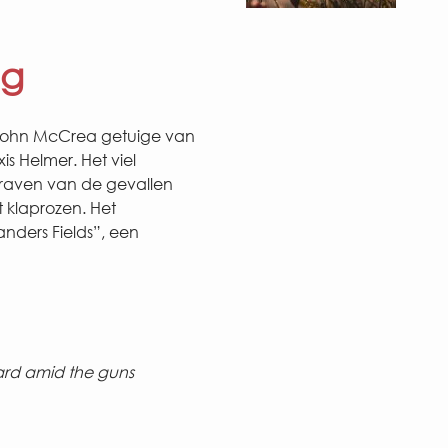
og
John McCrea getuige van
is Helmer. Het viel
raven van de gevallen
 klaprozen. Het
anders Fields”, een
rd amid the guns