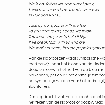
We lived, felt dawn, saw sunset glow,
Loved, and were loved, and now we lie
In Flanders fields…
Take up our quarrel with the foe:
To you from failing hands, we throw
The torch; be yours to hold it high.
If ye break faith with us who die
We shall not sleep, though poppies grow
I
Aan de klaproos zelf wordt symbolische w
rood verwijst naar het bloed van de doden
dood en rouw. In het hart van de bloem is t
herkennen, gezien als het christelijk symbool
het symbool geworden voor het ondraaglijk
slachtoffers.
Deze opdracht, vlak voor dodenherdenking 
het teken van de klaproos of poppy. Maak j