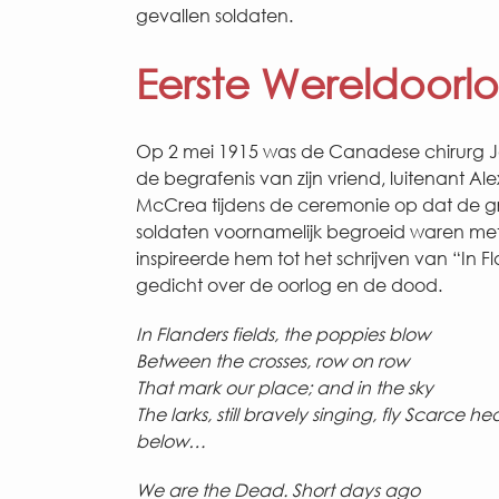
gevallen soldaten.
Eerste Wereldoorl
Op 2 mei 1915 was de Canadese chirurg 
de begrafenis van zijn vriend, luitenant Alex
McCrea tijdens de ceremonie op dat de g
soldaten voornamelijk begroeid waren met
inspireerde hem tot het schrijven van “In Fl
gedicht over de oorlog en de dood.
In Flanders fields, the poppies blow
Between the crosses, row on row
That mark our place; and in the sky
The larks, still bravely singing, fly
Scarce hea
below…
We are the Dead. Short days ago