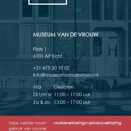
MUSEUM VAN DE VROUW
Plats 1
6101 AP Echt
+31 475 20 10 02
info@museumvandevrouw.nl
Ma
Gesloten
Di t/m vr
11:00 – 17:00 uur
Za & zo
13:00 – 17:00 uur
Deze website maakt
cookieverklaring
en
privacyverklaring
.
gebruik van cookies