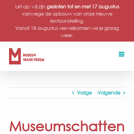
Ga
Let op: wij zijn
gesloten tot en met 17 augustus
naar
vanwege de opbouw van onze nieuwe
inhoud
tentoonstelling.
Vanaf 18 augustus verwelkomen we je graag
weer.
Vorige
Volgende
Museumschatten