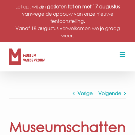
Ga
Let op: wij zijn
gesloten tot en met 17 augustus
naar
vanwege de opbouw van onze nieuwe
inhoud
tentoonstelling.
Vanaf 18 augustus verwelkomen we je graag
weer.
Vorige
Volgende
Museumschatten