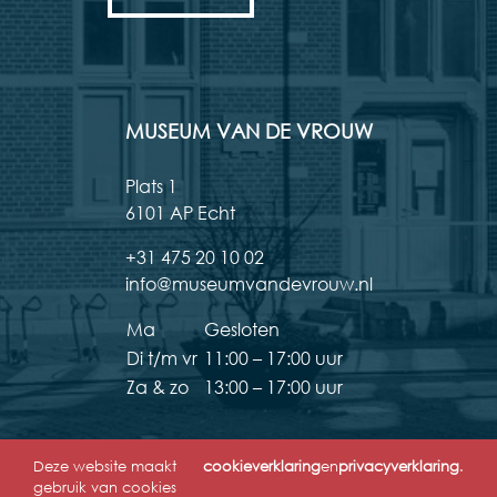
MUSEUM VAN DE VROUW
Plats 1
6101 AP Echt
+31 475 20 10 02
info@museumvandevrouw.nl
Ma
Gesloten
Di t/m vr
11:00 – 17:00 uur
Za & zo
13:00 – 17:00 uur
Deze website maakt
cookieverklaring
en
privacyverklaring
.
gebruik van cookies