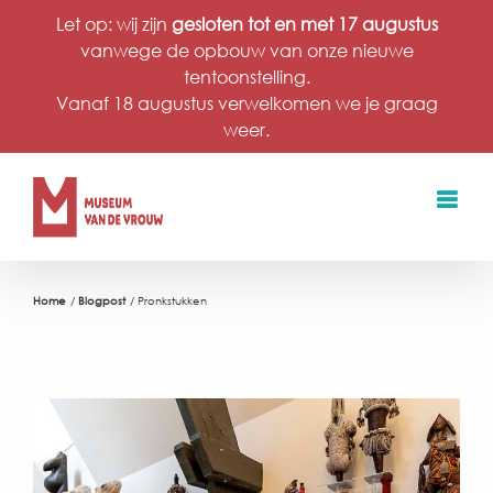
Ga
Let op: wij zijn
gesloten tot en met 17 augustus
naar
vanwege de opbouw van onze nieuwe
inhoud
tentoonstelling.
Vanaf 18 augustus verwelkomen we je graag
weer.
Home
Blogpost
Pronkstukken