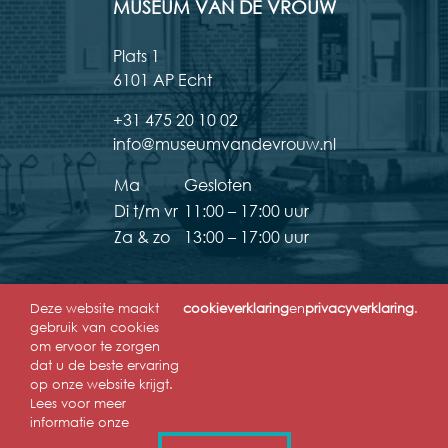
MUSEUM VAN DE VROUW
Plats 1
6101 AP Echt
+31 475 20 10 02
info@museumvandevrouw.nl
Ma
Gesloten
Di t/m vr
11:00 – 17:00 uur
Za & zo
13:00 – 17:00 uur
Deze website maakt
cookieverklaring
en
privacyverklaring
.
gebruik van cookies
om ervoor te zorgen
dat u de beste ervaring
op onze website krijgt.
Lees voor meer
informatie onze
Copyright © 2019-2026 Museum van de Vrouw | All Rights Reserved | Website by