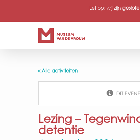
Ga
Let op: wij zijn
geslote
naar
inhoud
« Alle activiteiten
DIT EVEN
Lezing – Tegenwin
detentie