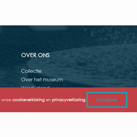
OVER ONS
Collectie
Over het museum
Word vriend
Organisatie
e onze
cookieverklaring
en
privacyverklaring
.
Doorgaan
Innamebeleid
Cultuurhuis Edith Stein
Pers
Vacatures