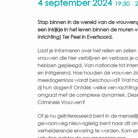
4 september 2024
19:30
2
–
Stap binnen in de wereld van de vrouweng
een inkijkje in het leven binnen de muren 
Inrichting) Ter Peel in Evertsoord.
Laat je informeren over het reilen en zeile
vrouwen die hier verblijven en verbaas je 
hebben gepleegd. Van nationale tot intern
en intrigerend. Hoe houden de vrouwen zi
meedogenloos wordt beschouwd? Wat houd
zij hun dagen? Ontdek welke verwachtinge
omgaat met de complexe dynamiek. Deze lez
Criminele Vrouwen?
Of je nu geïnteresseerd bent in de mensel
gewoonweg nieuwsgierig bent naar dit on
verhelderende ervaring te worden. Kom en 
schuilen achter de gevangenismuren.