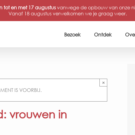
n tot en met 17 augustus
vanwege de opbouw van onze nie
Vanaf 18 augustus verwelkomen we je graag weer.
Bezoek
Ontdek
Ove
×
EMENT IS VOORBIJ.
d: vrouwen in