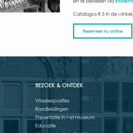
en te bestellen via
info@m
Catalogus € 5 in de winkel
Reserveer nu online
BEZOEK & ONTDEK
Wisselexposities
Rondleidingen
Presentatie in het museum
Educatie