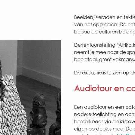
Beelden, sieraden en texti
van het opgroeien. De ontw
bepaalde culturen belangr
De tentoonstelling ‘Afrika
neemt je mee naar de spre
beeldtaal, groot vakmans
De expositie is te zien o
Audiotour en c
Een audiotour en een cata
nadere toelichting en acht
beschikbaar via de izi.tra
eigen oordopjes mee. De c