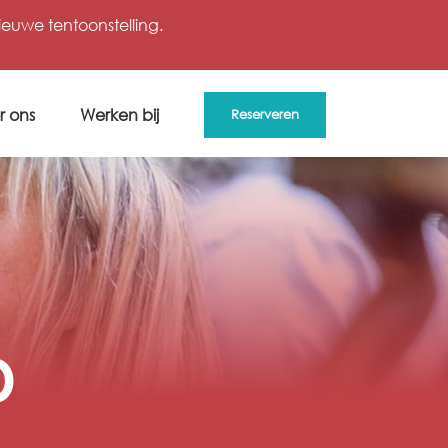
uwe tentoonstelling.
r ons
Werken bij
Reserveren
D