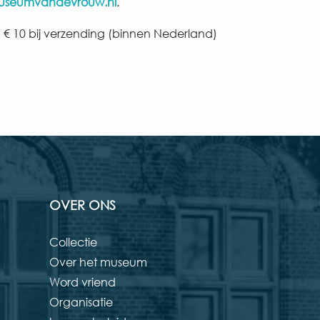
useumvandevrouw.nl
.
, € 10 bij verzending (binnen Nederland)
OVER ONS
Collectie
Over het museum
Word vriend
Organisatie