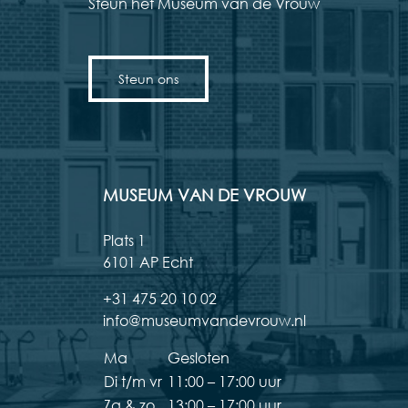
Steun het Museum van de Vrouw
Steun ons
MUSEUM VAN DE VROUW
Plats 1
6101 AP Echt
+31 475 20 10 02
info@museumvandevrouw.nl
Ma
Gesloten
Di t/m vr
11:00 – 17:00 uur
Za & zo
13:00 – 17:00 uur