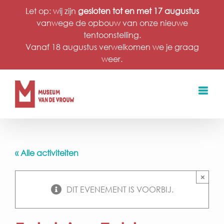
Ga
Let op: wij zijn
gesloten tot en met 17 augustus
naar
vanwege de opbouw van onze nieuwe
inhoud
tentoonstelling.
Vanaf 18 augustus verwelkomen we je graag
weer.
« Alle activiteiten
×
DIT EVENEMENT IS VOORBIJ.