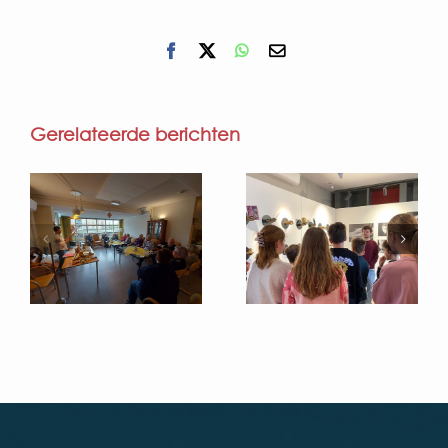
Facebook
X
WhatsApp
E-
mail
Gerelateerde berichten