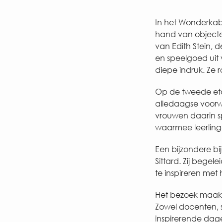
In het Wonderkab
hand van objecten
van Edith Stein, 
en speelgoed uit
diepe indruk. Ze 
Op de tweede eta
alledaagse voorw
vrouwen daarin s
waarmee leerlinge
Een bijzondere bi
Sittard. Zij bege
te inspireren met
Het bezoek maakt
Zowel docenten, s
inspirerende dage