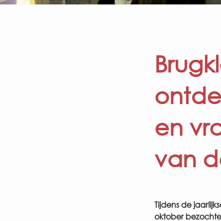
Brugk
ontde
en vr
van d
Tijdens de jaarlij
oktober bezochte