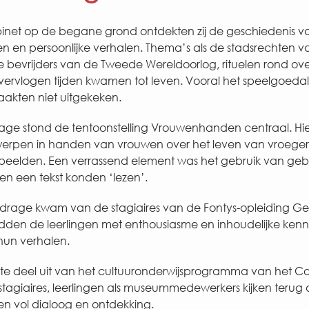
inet op de begane grond ontdekten zij de geschiedenis v
 en persoonlijke verhalen. Thema’s als de stadsrechten va
de bevrijders van de Tweede Wereldoorlog, rituelen rond ov
 vervlogen tijden kwamen tot leven. Vooral het speelgoeda
raakten niet uitgekeken.
ge stond de tentoonstelling Vrouwenhanden centraal. Hie
erpen in handen van vrouwen over het leven van vroeger 
peelden. Een verrassend element was het gebruik van geb
n een tekst konden ‘lezen’.
jdrage kwam van de stagiaires van de Fontys-opleiding Ge
leidden de leerlingen met enthousiasme en inhoudelijke kenn
 hun verhalen.
e deel uit van het cultuuronderwijsprogramma van het Co
tagiaires, leerlingen als museummedewerkers kijken terug
n vol dialoog en ontdekking.