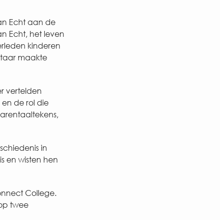
an Echt aan de
n Echt, het leven
erleden kinderen
ltaar maakte
r vertelden
en de rol die
arentaaltekens,
schiedenis in
is en wisten hen
nnect College.
 op twee