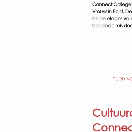
Connect College
Vrouw in Echt. D
beide etages va
boeiende reis doo
“Een v
Cultuu
Connec