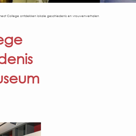
nect College ontdekken lokale geschiedenis en vrouwenverhalen
lege
denis
Museum