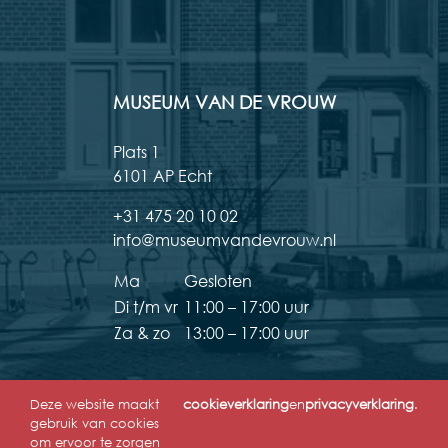
MUSEUM VAN DE VROUW
Plats 1
6101 AP Echt
+31 475 20 10 02
info@museumvandevrouw.nl
Ma
Gesloten
Di t/m vr
11:00 – 17:00 uur
Za & zo
13:00 – 17:00 uur
Deze website maakt
cookieverklaring
en
privacyverklaring
.
gebruik van cookies
om ervoor te zorgen