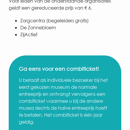
Voor leden van de onderstaande organisaties
geldt een gereduceerde prijs van € 6.
Zorgcentra (begeleiders gratis)
De Zonnebloem
ZijActief
Ga eens voor een combiticket!
U betaalt als individuele bezoeker bij het
eerst gekozen museum de normale
entreeprijs en ontvangt vervolgens een
combiticket waarmee u bij de andere
musea slechts de halve entreeprijs hoeft
te betalen. Het combiticket is één jaar
geldig.